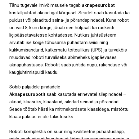
Tänu tugevale imivõimsusele tagab
aknapesurobot
kristallpuhtad aknad igal kõrgusel. Seadet saab kasutada ka
puidust või plaaditud seina- ja põrandapindadel. Kuna robot
on vaid 8,5 cm kõrge, jõuab see hõlpsalt ka raskesti
ligipääsetavatesse kohtadesse. Nutikas juhtsüsteem
arvutab ise kõige tõhusama puhastamisviisi ning
kukkumisandurid, katkematu toiteallikas (UPS) ja turvaköis
muudavad roboti turvaliseks abimeheks igapäevases
aknapuhastuses. Robotit saab juhtida nupu, rakenduse või
kaugjuhtimispuldi kaudu.
Sobib paljudele pindadele
Aknapesurobotit
saab kasutada erinevatel silepindadel –
aknad, klaasuks, klaaslaud, siledad seinad ja põrandad.
Seade töötab hästi ka mitmekordsete klaasidega, mistõttu
klaasi paksus ei ole takistuseks.
Roboti komplektis on suur ning kvaliteetne puhastuslapp,
mida saab pärast kasutamist lihtsalt pesumasinas pesta ja