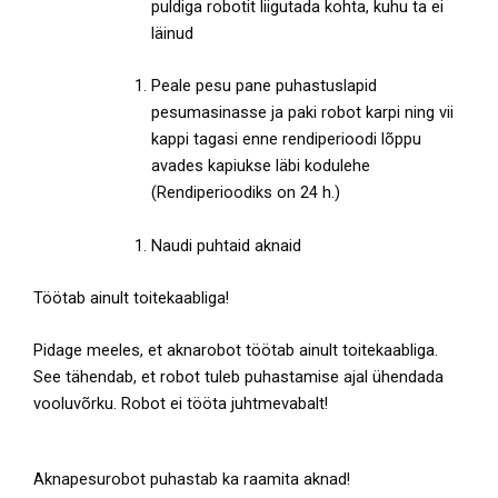
puldiga robotit liigutada kohta, kuhu ta ei
läinud
Peale pesu pane puhastuslapid
pesumasinasse ja paki robot karpi ning vii
kappi tagasi enne rendiperioodi lõppu
avades kapiukse läbi kodulehe
(Rendiperioodiks on 24 h.)
Naudi puhtaid aknaid
Töötab ainult toitekaabliga!
Pidage meeles, et aknarobot töötab ainult toitekaabliga.
See tähendab, et robot tuleb puhastamise ajal ühendada
vooluvõrku. Robot ei tööta juhtmevabalt!
Aknapesurobot puhastab ka raamita aknad!