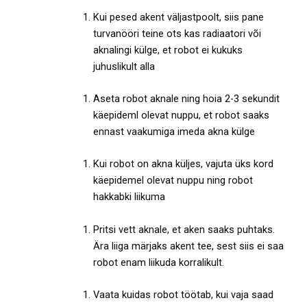
Kui pesed akent väljastpoolt, siis pane
turvanööri teine ots kas radiaatori või
aknalingi külge, et robot ei kukuks
juhuslikult alla
Aseta robot aknale ning hoia 2-3 sekundit
käepideml olevat nuppu, et robot saaks
ennast vaakumiga imeda akna külge
Kui robot on akna küljes, vajuta üks kord
käepidemel olevat nuppu ning robot
hakkabki liikuma
Pritsi vett aknale, et aken saaks puhtaks.
Ära liiga märjaks akent tee, sest siis ei saa
robot enam liikuda korralikult.
Vaata kuidas robot töötab, kui vaja saad