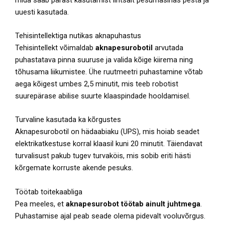
uuesti kasutada.
Tehisintellektiga nutikas aknapuhastus
Tehisintellekt võimaldab
aknapesurobotil
arvutada
puhastatava pinna suuruse ja valida kõige kiirema ning
tõhusama liikumistee. Ühe ruutmeetri puhastamine võtab
aega kõigest umbes 2,5 minutit, mis teeb robotist
suurepärase abilise suurte klaaspindade hooldamisel.
Turvaline kasutada ka kõrgustes
Aknapesurobotil on hädaabiaku (UPS), mis hoiab seadet
elektrikatkestuse korral klaasil kuni 20 minutit. Täiendavat
turvalisust pakub tugev turvaköis, mis sobib eriti hästi
kõrgemate korruste akende pesuks.
Töötab toitekaabliga
Pea meeles, et
aknapesurobot töötab ainult juhtmega
.
Puhastamise ajal peab seade olema pidevalt vooluvõrgus.