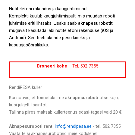
Nutitelefoni rakendus ja kaugjuhtimispult
Komplekti kuulub kaugjuhtimispult, mis muudab roboti
juhtimise eriti lihtsaks. Lisaks saab
aknapesurobotit
mugavalt kasutada läbi nutitelefoni rakenduse (iOS ja
Android). See teeb akende pesu kiireks ja
kasutajasõbralikuks.
Broneeri kohe
– Tel. 502 7355
RendiPESA kuller
Kui soovid, et toimetaksime
aknapesuroboti
otse koju,
küsi julgelt lisainfot.
Tallinna piires maksab kullerteenus edasi-tagasi vaid 20
€
.
Aknapesuroboti rent:
info@rendipesa.ee
• tel. 502 7355
Vaata teisi aknapesuroboteid meie kodulehel.